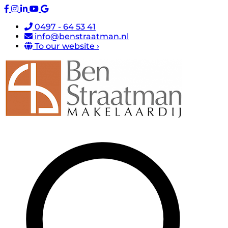
0497 - 64 53 41
info@benstraatman.nl
To our website ›